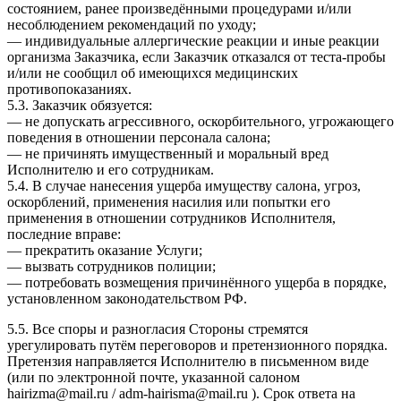
состоянием, ранее произведёнными процедурами и/или
несоблюдением рекомендаций по уходу;
— индивидуальные аллергические реакции и иные реакции
организма Заказчика, если Заказчик отказался от теста-пробы
и/или не сообщил об имеющихся медицинских
противопоказаниях.
5.3. Заказчик обязуется:
— не допускать агрессивного, оскорбительного, угрожающего
поведения в отношении персонала салона;
— не причинять имущественный и моральный вред
Исполнителю и его сотрудникам.
5.4. В случае нанесения ущерба имуществу салона, угроз,
оскорблений, применения насилия или попытки его
применения в отношении сотрудников Исполнителя,
последние вправе:
— прекратить оказание Услуги;
— вызвать сотрудников полиции;
— потребовать возмещения причинённого ущерба в порядке,
установленном законодательством РФ.
5.5. Все споры и разногласия Стороны стремятся
урегулировать путём переговоров и претензионного порядка.
Претензия направляется Исполнителю в письменном виде
(или по электронной почте, указанной салоном
hairizma@mail.ru / adm-hairisma@mail.ru ). Срок ответа на