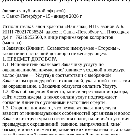
(является публичной офертой)
г. Санкт-Петербург «15» января 2026 г.
Исполнитель: Салон красоты «Hairisma», ИП Сазонов А.Б.
ИНН 780217036524, адрес: г. Санкт-Петербург ул. Плесецкая
д.4 т.+79219252560, в лице парикмахеров-колористов
(мастера).
и Заказчик (Клиент). Совместно именуемые «Стороны»,
заключили настоящий договор о нижеследующем.
1. ПРЕДМЕТ ДОГОВОРА
1.1. Исполнитель оказывает Заказчику услугу по
окрашиванию/выпрямлению/ завивке/ уходовой процедуре
волос (далее — Услуга) в соответствии с выбранной
Заказчиком процедурой и технологией, указанной в согласии
на окрашивание, а Заказчик обязуется оплатить Услугу.
1.2. Факт обращения Клиента, записи через администратора,
сайт, мессенджеры, а также оплата услуг подтверждает
согласие Клиента с условиями настоящей оферты.
1.3. Стороны понимают, что результат оказания услуги
зависит от индивидуальных особенностей организма и волос
Заказчика: структуры и состояния волос, наличия/отсутствия
предыдущих окрашиваний, завивок, выпрямлений, хны/
басмы, и иных пигментов, химических вмешательств, а также
от соблюдения Заказчиком рекомендаций по домашнему