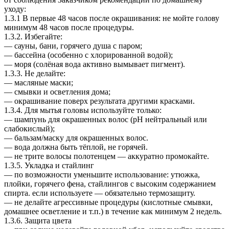
уходу:
1.3.1 В первые 48 часов после окрашивания: не мойте голову
минимум 48 часов после процедуры.
1.3.2. Избегайте:
— сауны, бани, горячего душа с паром;
— бассейна (особенно с хлорированной водой);
— моря (солёная вода активно вымывает пигмент).
1.3.3. Не делайте:
— масляные маски;
— смывки и осветления дома;
— окрашивание поверх результата другими красками.
1.3.4. Для мытья головы используйте только:
— шампунь для окрашенных волос (pH нейтральный или
слабокислый);
— бальзам/маску для окрашенных волос.
— вода должна быть тёплой, не горячей.
— не трите волосы полотенцем — аккуратно промокайте.
1.3.5. Укладка и стайлинг
— по возможности уменьшите использование: утюжка,
плойки, горячего фена, стайлингов с высоким содержанием
спирта. если используете — обязательно термозащиту.
— не делайте агрессивные процедуры (кислотные смывки,
домашнее осветление и т.п.) в течение как минимум 2 недель.
1.3.6. Защита цвета