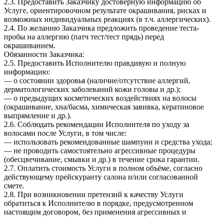
2.3. Предоставить Заказчику достоверную информацию об
Услуге, ориентировочном результате окрашивания, рисках и
возможных индивидуальных реакциях (в т.ч. аллергических).
2.4. По желанию Заказчика предложить проведение теста-
пробы на аллергию (патч тест/тест прядь) перед
окрашиванием.
Обязанности Заказчика:
2.5. Предоставить Исполнителю правдивую и полную
информацию:
— о состоянии здоровья (наличие/отсутствие аллергий,
дерматологических заболеваний кожи головы и др.);
— о предыдущих косметических воздействиях на волосы
(окрашивание, хна/басма, химическая завивка, кератиновое
выпрямление и др.).
2.6. Соблюдать рекомендации Исполнителя по уходу за
волосами после Услуги, в том числе:
— использовать рекомендованные шампуни и средства ухода;
— не проводить самостоятельно агрессивные процедуры
(обесцвечивание, смывки и др.) в течение срока гарантии.
2.7. Оплатить стоимость Услуги в полном объёме, согласно
действующему прейскуранту салона и/или согласованной
смете.
2.8. При возникновении претензий к качеству Услуги
обратиться к Исполнителю в порядке, предусмотренном
настоящим договором, без применения агрессивных и