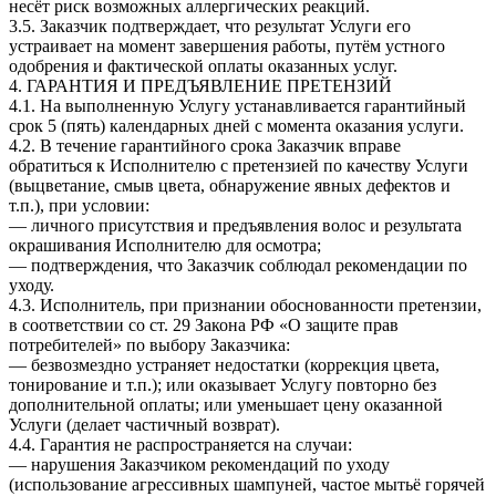
несёт риск возможных аллергических реакций.
3.5. Заказчик подтверждает, что результат Услуги его
устраивает на момент завершения работы, путём устного
одобрения и фактической оплаты оказанных услуг.
4. ГАРАНТИЯ И ПРЕДЪЯВЛЕНИЕ ПРЕТЕНЗИЙ
4.1. На выполненную Услугу устанавливается гарантийный
срок 5 (пять) календарных дней с момента оказания услуги.
4.2. В течение гарантийного срока Заказчик вправе
обратиться к Исполнителю с претензией по качеству Услуги
(выцветание, смыв цвета, обнаружение явных дефектов и
т.п.), при условии:
— личного присутствия и предъявления волос и результата
окрашивания Исполнителю для осмотра;
— подтверждения, что Заказчик соблюдал рекомендации по
уходу.
4.3. Исполнитель, при признании обоснованности претензии,
в соответствии со ст. 29 Закона РФ «О защите прав
потребителей» по выбору Заказчика:
— безвозмездно устраняет недостатки (коррекция цвета,
тонирование и т.п.); или оказывает Услугу повторно без
дополнительной оплаты; или уменьшает цену оказанной
Услуги (делает частичный возврат).
4.4. Гарантия не распространяется на случаи:
— нарушения Заказчиком рекомендаций по уходу
(использование агрессивных шампуней, частое мытьё горячей