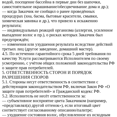
водой, посещение бассейна в первые дни без шапочки,
самостоятельное окрашивание/обесцвечивание дома и др.);
— когда Заказчик не сообщил о ранее проведённых
процедурах (хна, басма, бытовые красители, смывки,
химическая завивка и др.), что привело к искажению
результата;
— индивидуальных реакций организма (аллергия, усиленное
выпадение волос и пр.), о рисках которых Заказчик был
предупреждён;
— изменения или ухудшения результата вследствие действий
третьих лиц (другое заведение, домашний мастер).
4.5. По истечении гарантийного срока 5 дней требования по
качеству Услуги рассматриваются Исполнителем по своему
усмотрению, с учётом общих положений законодательства РФ
о защите прав потребителей.
5. ОТВЕТСТВЕННОСТЬ СТОРОН И ПОРЯДОК
РАЗРЕШЕНИЯ СПОРОВ
5.1. Стороны несут ответственность в соответствии с
действующим законодательством РФ, включая Закон РФ «О
защите прав потребителей» и Гражданский кодекс РФ.
5.2. Исполнитель не несёт ответственности за:
— субъективное восприятие цвета Заказчиком (например,
«представлял(а) другой оттенок»), если итоговый цвет
соответствует согласованному описанию/палитре;
— ухудшение состояния волос, обусловленное их исходным