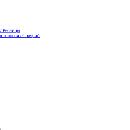
 / Ресницы
етология / Солярий
и