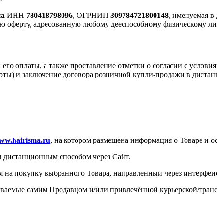
на
ИНН
780418798096
, ОГРНИП
309784721800148
, именуемая в
чную оферту, адресованную любому дееспособному физическому 
его оплаты, а также проставление отметки о согласии с услови
рты) и заключение договора розничной купли-продажи в дистан
ww.hairisma.ru
, на котором размещена информация о Товаре и ос
м дистанционным способом через Сайт.
на покупку выбранного Товара, направленный через интерфейс
ываемые самим Продавцом и/или привлечённой курьерской/тран