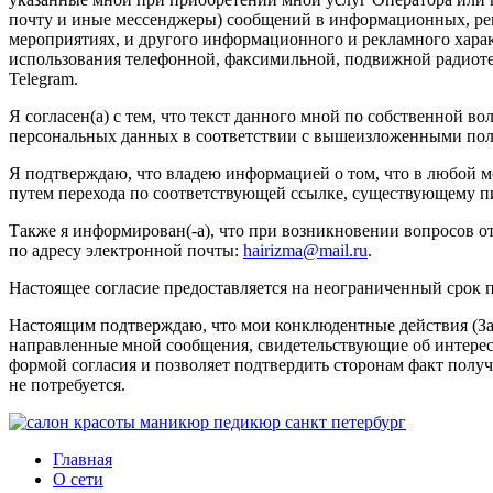
почту и иные мессенджеры) сообщений в информационных, рекл
мероприятиях, и другого информационного и рекламного характ
использования телефонной, факсимильной, подвижной радиоте
Telegram.
Я согласен(а) с тем, что текст данного мной по собственной во
персональных данных в соответствии с вышеизложенными поло
Я подтверждаю, что владею информацией о том, что в любой мом
путем перехода по соответствующей ссылке, существующему пи
Также я информирован(-а), что при возникновении вопросов от
по адресу электронной почты:
hairizma@mail.ru
.
Настоящее согласие предоставляется на неограниченный срок 
Настоящим подтверждаю, что мои конклюдентные действия (Зап
направленные мной сообщения, свидетельствующие об интересе
формой согласия и позволяет подтвердить сторонам факт получ
не потребуется.
Главная
О сети