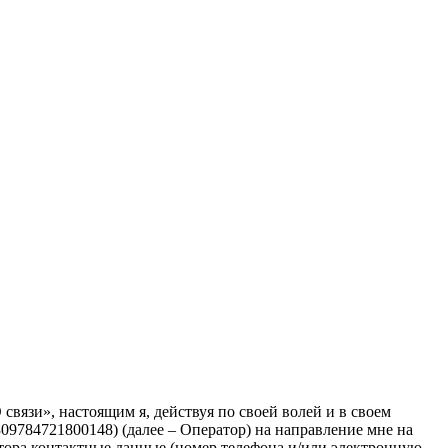
вязи», настоящим я, действуя по своей волей и в своем
784721800148) (далее – Оператор) на направление мне на
тора контактные данные (номер телефона и/или электронную