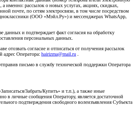
а именно: рассылок о новых услугах, акциях, скидках,
ной почте, по сетям электросвязи, в том числе посредством
Одноклассники (ООО «Мэйл.Ру») и мессенджерах WhatsApp,
азе данных и подтверждает факт согласия на обработку
доставления персональных данных.
аве отозвать согласие и отписаться от получения рассылок
й адрес Оператора:
hairizma@mail.ru
.
 отправив письмо в службу технической поддержки Оператора
писаться/Забрать/Купить» и т.п.), а также иные
нно в личные сообщения Оператору, является достаточной
ительного подтверждения свободного волеизъявления Субъекта