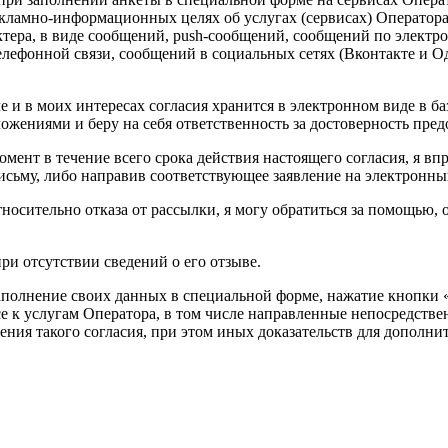
амно-информационных целях об услугах (сервисах) Оператора, 
ера, в виде сообщений, push-сообщений, сообщений по электрон
лефонной связи, сообщений в социальных сетях (Вконтакте и 
ле и в моих интересах согласия хранится в электронном виде в б
жениями и беру на себя ответственность за достоверность пре
ент в течение всего срока действия настоящего согласия, я впр
сьму, либо направив соответствующее заявление на электронны
носительно отказа от рассылки, я могу обратиться за помощью,
при отсутствии сведений о его отзыве.
олнение своих данных в специальной форме, нажатие кнопки «За
 к услугам Оператора, в том числе направленные непосредстве
ения такого согласия, при этом иных доказательств для дополн