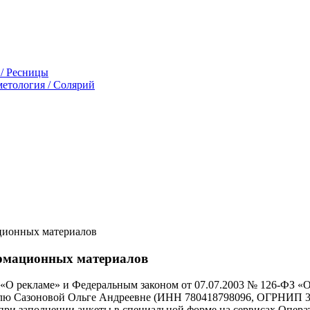
 / Ресницы
етология / Солярий
ционных материалов
ормационных материалов
«О рекламе» и Федеральным законом от 07.07.2003 № 126-ФЗ «О с
лю Сазоновой Ольге Андреевне (ИНН 780418798096, ОГРНИП 309
при заполнении анкеты в специальной форме на сервисах Опера